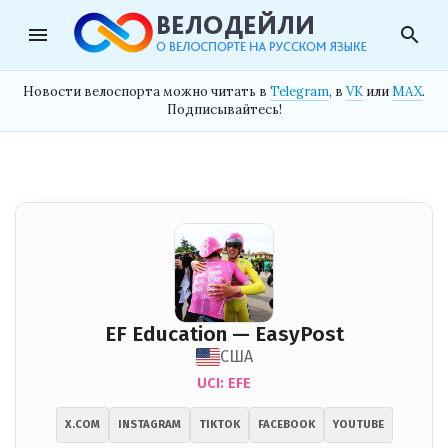
menu
search
Новости велоспорта можно читать в
Telegram
, в
VK
или
MAX
.
Подписывайтесь!
EF Education — EasyPost
США
UCI: EFE
X.COM
INSTAGRAM
TIKTOK
FACEBOOK
YOUTUBE