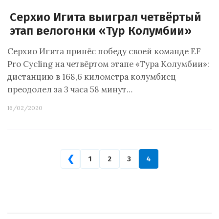
Серхио Игита выиграл четвёртый
этап велогонки «Тур Колумбии»
Серхио Игита принёс победу своей команде EF
Pro Cycling на четвёртом этапе «Тура Колумбии»:
дистанцию в 168,6 километра колумбиец
преодолел за 3 часа 58 минут…
16/02/2020
❮
1
2
3
4