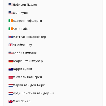
Нейлсон Паулес
Шон Куин
Даррен Рафферти
Арчи Райан
Маттиас Шварцбахер
Джеймс Шоу
Колби Симмонс
Георг Штайнхаузер
Гарри Суини
Михаэль Вальгрен
Марин ван ден Берг
Ярди Кристиан ван дер Ли
Макс Уокер