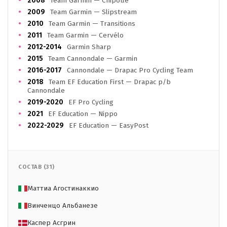
2008
Team Garmin — Chipotle
2009
Team Garmin — Slipstream
2010
Team Garmin — Transitions
2011
Team Garmin — Cervélo
2012-2014
Garmin Sharp
2015
Team Cannondale — Garmin
2016-2017
Cannondale — Drapac Pro Cycling Team
2018
Team EF Education First — Drapac p/b
Cannondale
2019-2020
EF Pro Cycling
2021
EF Education — Nippo
2022-2029
EF Education — EasyPost
СОСТАВ (31)
Маттиа Агостинаккио
Винченцо Альбанезе
Каспер Асгрин