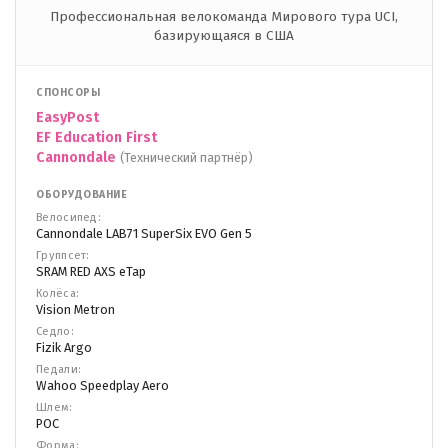
Профессиональная велокоманда Мирового тура UCI,
базирующаяся в США
СПОНСОРЫ
EasyPost
EF Education First
Cannondale
(Технический партнёр)
ОБОРУДОВАНИЕ
Велосипед:
Cannondale LAB71 SuperSix EVO Gen 5
Группсет:
SRAM RED AXS eTap
Колёса:
Vision Metron
Седло:
Fizik Argo
Педали:
Wahoo Speedplay Aero
Шлем:
POC
Форма: