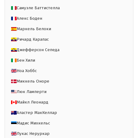
Самуэле Баттистелла
Алекс Боден
Маркель Белоки
Ричард Карапас
Джефферсон Сепеда
Бен Хили
Ноа Хоббс
Миккель Оноре
Люк Ламперти
Майкл Леонард
Аластер МакКеллар
Мадис Михкельс
Лукас Неруркар