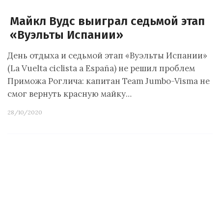
Майкл Вудс выиграл седьмой этап
«Вуэльты Испании»
День отдыха и седьмой этап «Вуэльты Испании»
(La Vuelta ciclista a España) не решил проблем
Приможа Роглича: капитан Team Jumbo-Visma не
смог вернуть красную майку…
28/10/2020